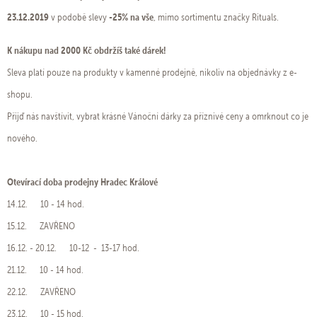
23.12.2019
-25% na vše
v podobě slevy
, mimo sortimentu značky Rituals.
K nákupu nad 2000 Kč obdržíš také dárek!
Sleva platí pouze na produkty v kamenné prodejně, nikoliv na objednávky z e-
shopu.
Přijď nás navštívit, vybrat krásné Vánoční dárky za příznivé ceny a omrknout co je
nového.
Otevírací doba prodejny Hradec Králové
14.12. 10 - 14 hod.
15.12. ZAVŘENO
16.12. - 20.12. 10-12 - 13-17 hod.
21.12. 10 - 14 hod.
22.12. ZAVŘENO
23.12. 10 - 15 hod.