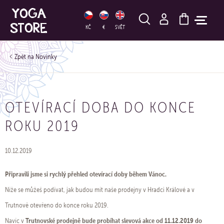
HLEDAT
KČ
€
SVĚT
Novinky
OTEVÍRACÍ DOBA DO KONCE
ROKU 2019
10.12.2019
Připravili jsme si rychlý přehled otevírací doby během Vánoc.
Níže se můžeš podívat, jak budou mít naše prodejny v Hradci Králové a v
Trutnově otevřeno do konce roku 2019.
Trutnovské prodejně bude probíhat slevová akce od 11.12.2019 do
Navíc v