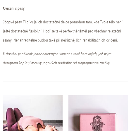
Cvičení s pásy
Jógové pásy Ti díky jejich dostatečné délce pomohou tam, kde Tvoje tělo není
ještě dostatečně flexibilní. Hodí se také perfektně téměř pro všechny relaxační
asány. Nenahraditelné budou také při nejrůznějších rehabilitačních cvičení.
K dostání je několik jednobarevných variant a také barevných, jež svým
designem kopírují motivy jógových podložek od stejnojmenné značky.