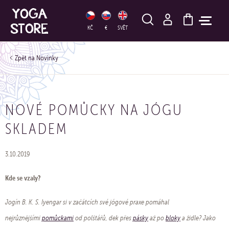
HLEDAT
KČ
€
SVĚT
Novinky
NOVÉ POMŮCKY NA JÓGU
SKLADEM
3.10.2019
Kde se vzaly?
Jogín B. K. S. Iyengar si v začátcích své jógové praxe pomáhal
nejrůznějšími
pomůckami
od polštářů, dek přes
pásky
až po
bloky
a židle? Jako