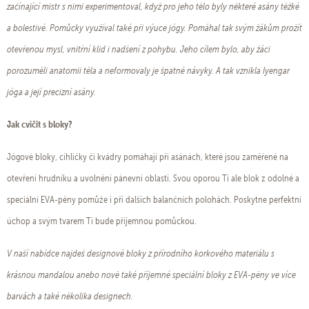
začínající mistr s nimi experimentoval, když pro jeho tělo byly některé asány těžké
a bolestivé. Pomůcky využíval také při výuce jógy. Pomáhal tak svým žákům prožít
otevřenou mysl, vnitřní klid i nadšení z pohybu. Jeho cílem bylo, aby žáci
porozuměli anatomii těla a neformovaly je špatné návyky. A tak vznikla Iyengar
jóga a její precizní asány.
Jak cvičit s bloky?
Jógové bloky, cihličky či kvádry pomáhají při asánách, které jsou zaměřené na
otevření hrudníku a uvolnění pánevní oblasti. Svou oporou Ti ale blok z odolné a
speciální EVA-pěny pomůže i při dalších balančních polohách. Poskytne perfektní
úchop a svým tvarem Ti bude příjemnou pomůckou.
V naší nabídce najdeš designové bloky z přírodního korkového materiálu s
krásnou mandalou anebo nově také příjemné speciální bloky z EVA-pěny ve více
barvách a také několika designech.