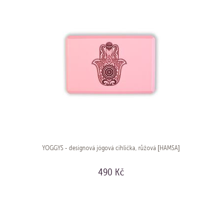
YOGGYS - designová jógová cihlička, růžová [HAMSA]
490 Kč
KOUPIT