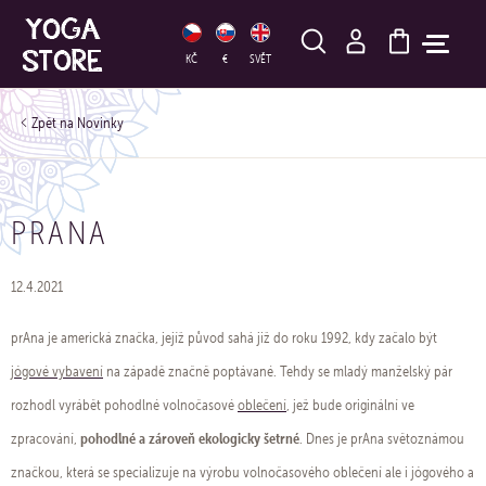
HLEDAT
KČ
€
SVĚT
Novinky
PRANA
12.4.2021
prAna je americká značka, jejíž původ sahá již do roku 1992, kdy začalo být
jógové vybavení
na západě značně poptávané. Tehdy se mladý manželský pár
rozhodl vyrábět pohodlné volnočasové
oblečení
, jež bude originální ve
pohodlné a zároveň ekologicky šetrné
zpracování,
. Dnes je prAna světoznámou
značkou, která se specializuje na výrobu volnočasového oblečení ale i jógového a