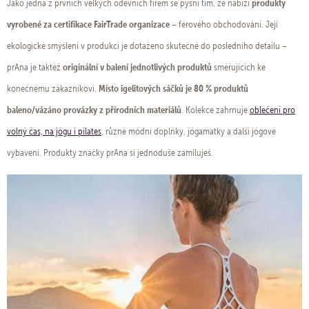
produkty
Jako jedna z prvních velkých oděvních firem se pyšní tím, že nabízí
vyrobené za certifikace FairTrade organizace
– férového obchodování. Její
ekologické smýšlení v produkci je dotaženo skutečně do posledního detailu –
originální v balení jednotlivých produktů
prAna je taktéž
směřujících ke
Místo igelitových sáčků je 80 % produktů
konečnému zákazníkovi.
baleno/vázáno provázky z přírodních materiálů
. Kolekce zahrnuje
oblečení pro
volný čas, na jógu i pilates
, různé módní doplňky, jógamatky a další jógové
vybavení. Produkty značky prAna si jednoduše zamiluješ.