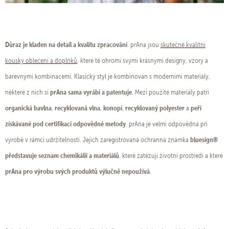
Důraz je kladen na detail a kvalitu zpracování
. prAna jsou
skutečně kvalitní
kousky oblečení a doplňků
, které tě ohromí svými krásnými designy, vzory a
barevnými kombinacemi. Klasický styl je kombinován s moderními materiály,
prAna sama vyrábí a patentuje
některé z nich si
. Mezi použité materiály patří
organická bavlna
recyklovaná vlna
konopí
recyklovaný polyester
peří
,
,
,
a
získávané pod certifikací odpovědné metody
. prAna je velmi odpovědná při
bluesign®️
výrobě v rámci udržitelnosti. Jejich zaregistrovaná ochranná známka
představuje seznam chemikálií a materiálů
, které zatěžují životní prostředí a které
prAna pro výrobu svých produktů výlučně nepoužívá
.