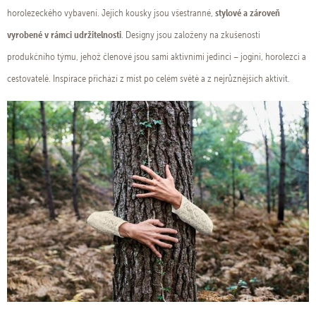
stylové a zároveň
horolezeckého vybavení. Jejich kousky jsou všestranné,
vyrobené v rámci udržitelnosti
. Designy jsou založeny na zkušenosti
produkčního týmu, jehož členové jsou sami aktivními jedinci – jogíni, horolezci a
cestovatelé. Inspirace přichází z míst po celém světě a z nejrůznějších aktivit.