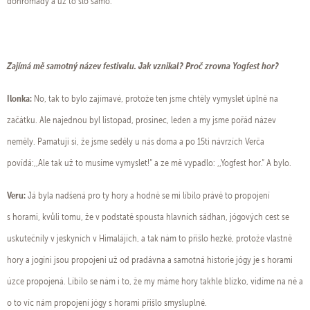
dohromady a už to šlo samo.
Zajímá mě samotný název festivalu. Jak vznikal? Proč zrovna Yogfest hor?
Ilonka:
No, tak to bylo zajímavé, protože ten jsme chtěly vymyslet úplně na
začátku. Ale najednou byl listopad, prosinec, leden a my jsme pořád název
neměly. Pamatuji si, že jsme seděly u nás doma a po 15ti návrzích Verča
povídá:,,Ale tak už to musíme vymyslet!“ a ze mě vypadlo: ,,Yogfest hor.“ A bylo.
Veru:
Já byla nadšená pro ty hory a hodně se mi líbilo právě to propojení
s horami, kvůli tomu, že v podstatě spousta hlavních sádhan, jógových cest se
uskutečnily v jeskyních v Himalájích, a tak nám to přišlo hezké, protože vlastně
hory a jogíni jsou propojeni už od pradávna a samotná historie jógy je s horami
úzce propojená. Líbilo se nám i to, že my máme hory takhle blízko, vidíme na ně a
o to víc nám propojení jógy s horami přišlo smysluplné.