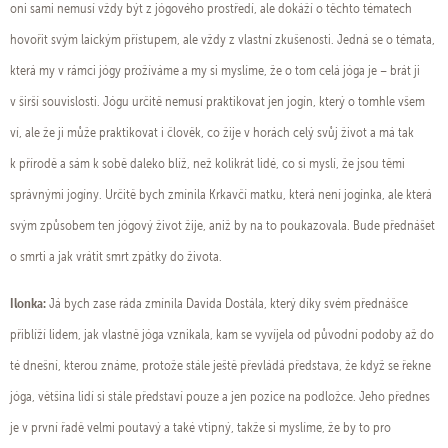
oni sami nemusí vždy být z jógového prostředí, ale dokáží o těchto tématech
hovořit svým laickým přístupem, ale vždy z vlastní zkušenosti. Jedná se o témata,
která my v rámci jógy prožíváme a my si myslíme, že o tom celá jóga je – brát ji
v širší souvislosti. Jógu určitě nemusí praktikovat jen jogín, který o tomhle všem
ví, ale že ji může praktikovat i člověk, co žije v horách celý svůj život a má tak
k přírodě a sám k sobě daleko blíž, než kolikrát lidé, co si myslí, že jsou těmi
správnými jogíny. Určitě bych zmínila Krkavčí matku, která není jogínka, ale která
svým způsobem ten jógový život žije, aniž by na to poukazovala. Bude přednášet
o smrti a jak vrátit smrt zpátky do života.
Ilonka:
Já bych zase ráda zmínila Davida Dostála, který díky svém přednášce
přiblíží lidem, jak vlastně jóga vznikala, kam se vyvíjela od původní podoby až do
té dnešní, kterou známe, protože stále ještě převládá představa, že když se řekne
jóga, většina lidí si stále představí pouze a jen pozice na podložce. Jeho přednes
je v první řadě velmi poutavý a také vtipný, takže si myslíme, že by to pro