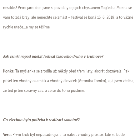
nesdílet! První jarní den jsme si povídaly o jejich chystaném Yogfestu. Možná se
vám to zdá brzy, ale nenechte se zmást – festival se koná 15. 6. 2019, a to vážně
rychle uteče...a my se těšíme!
Jak vznikl nápad udělat festival takového druhu v Trutnově?
Ilonka:
Ta myšlenka se zrodila už někdy před třemi lety, akorát dozrávala. Pak
přišel ten vhodný okamžik a vhodný človíček (Veronika Tomko), a já jsem věděla,
že teď je ten správný čas, a že se do toho pustíme.
Co všechno bylo potřeba k realizaci samotné?
Veru:
První krok byl nejzásadnější, a to nalézt vhodný prostor, kde se bude