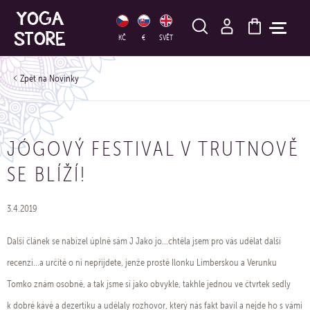
HLEDAT
KČ
€
SVĚT
Novinky
JÓGOVÝ FESTIVAL V TRUTNOVĚ
SE BLÍŽÍ!
3.4.2019
Další článek se nabízel úplně sám J Jako jo...chtěla jsem pro vás udělat další
recenzi...a určitě o ni nepřijdete, jenže prostě Ilonku Limberskou a Verunku
Tomko znám osobně, a tak jsme si jako obvykle, takhle jednou ve čtvrtek sedly
k dobré kávě a dezertíku a udělaly rozhovor, který nás fakt bavil a nejde ho s vámi