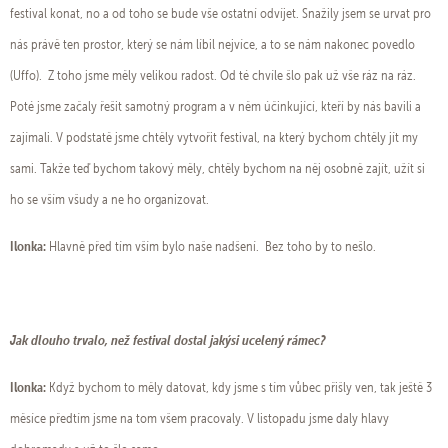
festival konat, no a od toho se bude vše ostatní odvíjet. Snažily jsem se urvat pro
nás právě ten prostor, který se nám líbil nejvíce, a to se nám nakonec povedlo
(Uffo). Z toho jsme měly velikou radost. Od té chvíle šlo pak už vše ráz na ráz.
Poté jsme začaly řešit samotný program a v něm účinkující, kteří by nás bavili a
zajímali. V podstatě jsme chtěly vytvořit festival, na který bychom chtěly jít my
sami. Takže teď bychom takový měly, chtěly bychom na něj osobně zajít, užít si
ho se vším všudy a ne ho organizovat.
Ilonka:
Hlavně před tím vším bylo naše nadšení. Bez toho by to nešlo.
Jak dlouho trvalo, než festival dostal jakýsi ucelený rámec?
Ilonka:
Když bychom to měly datovat, kdy jsme s tím vůbec přišly ven, tak ještě 3
měsíce předtím jsme na tom všem pracovaly. V listopadu jsme daly hlavy