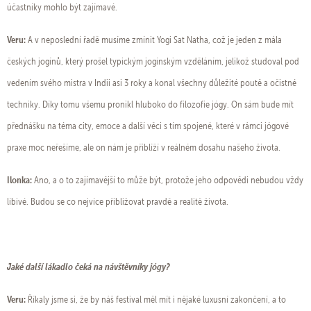
účastníky mohlo být zajímavé.
Veru:
A v neposlední řadě musíme zmínit Yogi Sat Natha, což je jeden z mála
českých jogínů, který prošel typickým jogínským vzděláním, jelikož studoval pod
vedením svého mistra v Indii asi 3 roky a konal všechny důležité poutě a očistné
techniky. Díky tomu všemu pronikl hluboko do filozofie jógy. On sám bude mít
přednášku na téma city, emoce a další věci s tím spojené, které v rámci jógové
praxe moc neřešíme, ale on nám je přiblíží v reálném dosahu našeho života.
Ilonka:
Ano, a o to zajímavější to může být, protože jeho odpovědi nebudou vždy
líbivé. Budou se co nejvíce přibližovat pravdě a realitě života.
Jaké další lákadlo čeká na návštěvníky jógy?
Veru:
Říkaly jsme si, že by náš festival měl mít i nějaké luxusní zakončení, a to