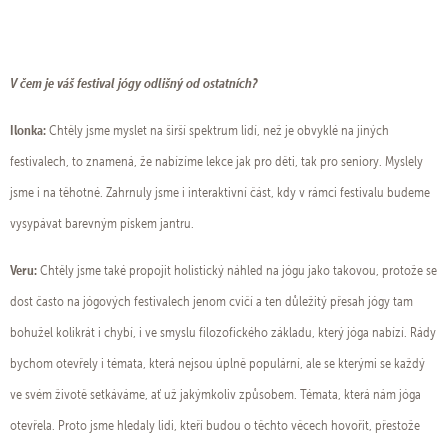
V čem je váš festival jógy odlišný od ostatních?
Ilonka:
Chtěly jsme myslet na širší spektrum lidí, než je obvyklé na jiných
festivalech, to znamená, že nabízíme lekce jak pro děti, tak pro seniory. Myslely
jsme i na těhotné. Zahrnuly jsme i interaktivní část, kdy v rámci festivalu budeme
vysypávat barevným pískem jantru.
Veru:
Chtěly jsme také propojit holistický náhled na jógu jako takovou, protože se
dost často na jógových festivalech jenom cvičí a ten důležitý přesah jógy tam
bohužel kolikrát i chybí, i ve smyslu filozofického základu, který jóga nabízí. Rády
bychom otevřely i témata, která nejsou úplně populární, ale se kterými se každý
ve svém životě setkáváme, ať už jakýmkoliv způsobem. Témata, která nám jóga
otevřela. Proto jsme hledaly lidi, kteří budou o těchto věcech hovořit, přestože