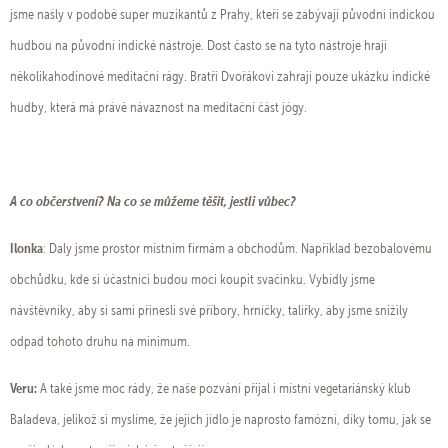
jsme našly v podobě super muzikantů z Prahy, kteří se zabývají původní indickou
hudbou na původní indické nástroje. Dost často se na tyto nástroje hrají
několikahodinové meditační rágy. Bratři Dvořákovi zahrají pouze ukázku indické
hudby, která má právě návaznost na meditační část jógy.
A co občerstvení? Na co se můžeme těšit, jestli vůbec?
Ilonka
: Daly jsme prostor místním firmám a obchodům. Například bezobalovému
obchůdku, kde si účastníci budou moci koupit svačinku. Vybídly jsme
návštěvníky, aby si sami přinesli své příbory, hrníčky, talířky, aby jsme snížily
odpad tohoto druhu na minimum.
Veru:
A také jsme moc rády, že naše pozvání přijal i místní vegetariánský klub
Baladeva, jelikož si myslíme, že jejich jídlo je naprosto famózní, díky tomu, jak se