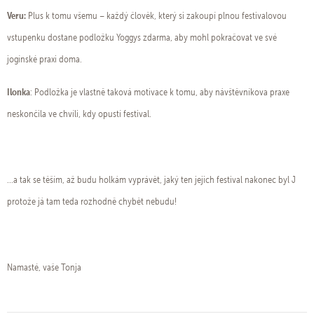
Veru:
Plus k tomu všemu – každý člověk, který si zakoupí plnou festivalovou
vstupenku dostane podložku Yoggys zdarma, aby mohl pokračovat ve své
jogínské praxi doma.
Ilonka
: Podložka je vlastně taková motivace k tomu, aby návštěvníkova praxe
neskončila ve chvíli, kdy opustí festival.
...a tak se těším, až budu holkám vyprávět, jaký ten jejich festival nakonec byl J
protože já tam teda rozhodně chybět nebudu!
Namasté, vaše Tonja