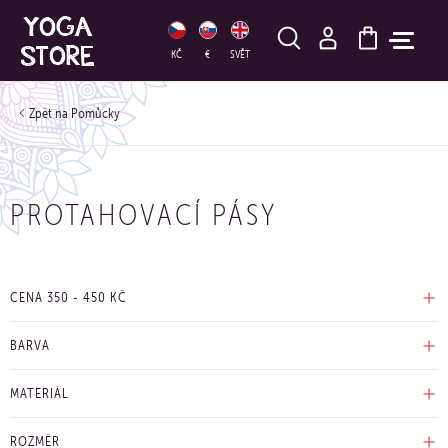
HLEDAT
KČ
€
SVĚT
Pomůcky
PROTAHOVACÍ PÁSY
CENA
350
-
450
KČ
BARVA
MATERIÁL
ROZMĚR