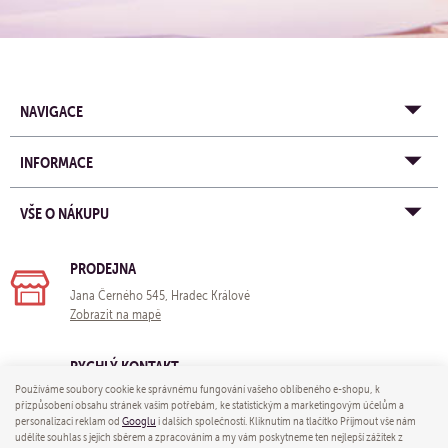
NAVIGACE
INFORMACE
VŠE O NÁKUPU
PRODEJNA
Jana Černého 545, Hradec Králové
Zobrazit na mapě
RYCHLÝ KONTAKT
Používáme soubory cookie ke správnému fungování vašeho oblíbeného e-shopu, k
e-mail:
obchod@yogastore.cz
přizpůsobení obsahu stránek vašim potřebám, ke statistickým a marketingovým účelům a
tel: +420 703 680 005
personalizaci reklam od
Googlu
i dalších společností. Kliknutím na tlačítko Přijmout vše nám
udělíte souhlas s jejich sběrem a zpracováním a my vám poskytneme ten nejlepší zážitek z